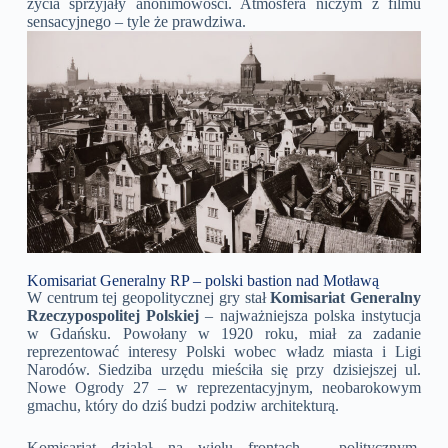
życia sprzyjały anonimowości. Atmosfera niczym z filmu
sensacyjnego – tyle że prawdziwa.
Komisariat Generalny RP – polski bastion nad Motławą
W centrum tej geopolitycznej gry stał
Komisariat Generalny
Rzeczypospolitej Polskiej
– najważniejsza polska instytucja
w Gdańsku. Powołany w 1920 roku, miał za zadanie
reprezentować interesy Polski wobec władz miasta i Ligi
Narodów. Siedziba urzędu mieściła się przy dzisiejszej ul.
Nowe Ogrody 27 – w reprezentacyjnym, neobarokowym
gmachu, który do dziś budzi podziw architekturą.
Komisariat działał na wielu frontach – politycznym,