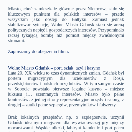
Miasto, choć zamieszkałe głównie przez Niemców, stało się
kluczowym punktem dla polskich interesów – przede
wszystkim jako dostęp do Bałtyku. Zamiast jednak
stabilizować sytuację, Wolne Miasto Gdańsk stało się areną
politycznych napięć i gospodarczych interesów. Przypominało
raczej tykającą bombę niż pomost między zwaśnionymi
stronami.
Zapraszamy do obejrzenia filmu:
Wolne Miasto Gdańsk – port, szlak, azyl i kasyno
Lata 20. XX wieku to czas dynamicznych zmian. Gdańsk był
portem migracyjnym dla uciekinierów z Rosji,
przedsiębiorców i polskich urzędników. W tym samym czasie
w Sopocie powstało pierwsze legalne kasyno – miejsce
luksusu i… szemranych interesów. Miasto było pełne
kontrastów: z jednej strony reprezentacyjne urzędy i salony, z
drugiej – zaułki pełne szpiegów, przemytników i fałszerzy.
Brak lokalnych przepisów, np. o szpiegostwie, uczynił
Gdańsk idealnym miejscem dla wywiadowczej gry między
mocarstwami. Wąskie uliczki, labirynt kamienic i port pełen