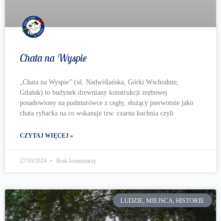
Chata na Wyspie
„Chata na Wyspie” (ul. Nadwiślańska, Górki Wschodnie,
Gdańsk) to budynek drewniany konstrukcji zrębowej
posadowiony na podmurówce z cegły, służący pierwotnie jako
chata rybacka na co wskazuje tzw. czarna kuchnia czyli
CZYTAJ WIĘCEJ »
27/10/2024
Brak komentarzy
LUDZIE, MIEJSCA, HISTORIE