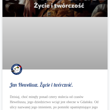
Jan Heweliusz. Życie i twórczość.
Dzisiaj, choć minęły ponad cztery stulecia od czasów
Heweliusza, jego dziedzictwo wciąż jest obecne w Gdańsku. Od
ulicy nazwanej jego imieniem, po pomniki upamiętniające jego