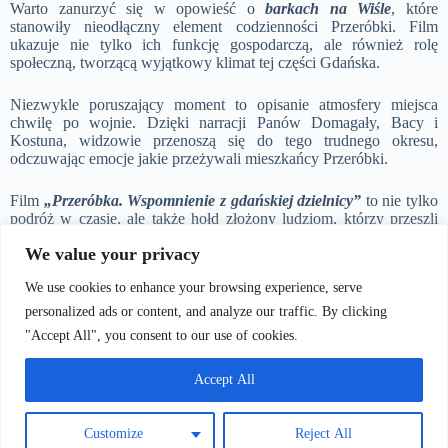
Warto zanurzyć się w opowieść o
barkach na Wiśle
, które
stanowiły nieodłączny element codzienności Przeróbki. Film
ukazuje nie tylko ich funkcję gospodarczą, ale również rolę
społeczną, tworzącą wyjątkowy klimat tej części Gdańska.
Niezwykle poruszający moment to opisanie atmosfery miejsca
chwilę po wojnie. Dzięki narracji Panów Domagały, Bacy i
Kostuna, widzowie przenoszą się do tego trudnego okresu,
odczuwając emocje jakie przeżywali mieszkańcy Przeróbki.
Film
„Przeróbka. Wspomnienie z gdańskiej dzielnicy”
to nie tylko
podróż w czasie, ale także hołd złożony ludziom, którzy przeszli
przez te trudne lata. Dzięki autentycznym relacjom ta produkcja
We value your privacy
przybliża widzom dziedzictwo Przeróbki, ukazując je w pełnym
blasku i różnorodności, dzięki której ta dzielnica staje się jeszcze
We use cookies to enhance your browsing experience, serve
bardziej fascynująca i niezapomniana.
personalized ads or content, and analyze our traffic. By clicking
a
"Accept All", you consent to our use of cookies.
Galeria zdjec -
Accept All
Przeróbka 2022
Customize
Reject All