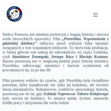
Stolica Pomorza jest miastem portowym z bogatą historią i ukrywa
wiele niezwykłych opowieści. Film
„Przeróbka. Wspomnienia z
gdańskiej dzielnicy”
odkrywa przed widzami kilka tajemnic
związanych z tym wspaniałym miejscem. To niezwykła produkcja,
w której główne role należą do mieszkańców tej części Gdańska,
czyli
Stanisława Domagały, Jerzego Bacy i Macieja Kostuna
.
Razem przenoszą nas w magiczną podróż przez historię dzielnicy
Przeróbka, odkrywając tajemnice i barwne wydarzenia od
powojennych lat, aż po lata 90.
Film przenosi widzów do czasów, gdy Przeróbka była świadkiem
przemian, które kształtowały nie tylko jej krajobraz, ale również
duszę mieszkańców. Bohaterowie, wnikliwie opowiadając historię,
przenoszą nas do lat, gdy
Zakłady Naprawcze Taboru Kolejowego
były sercem tej dzielnicy. To miejsce tętniło życiem, stanowiło
źródło pracy i utrzymania dla wielu rodzin.