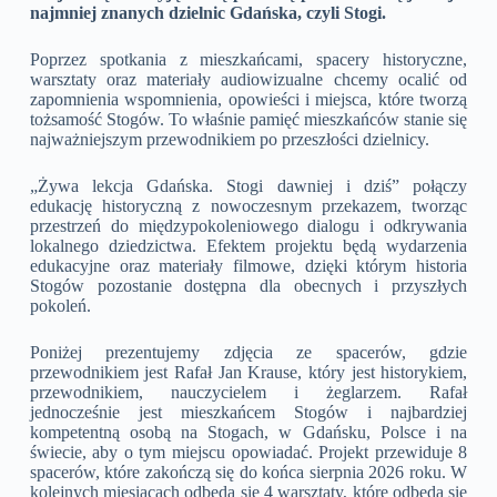
najmniej znanych dzielnic Gdańska, czyli Stogi.
Poprzez spotkania z mieszkańcami, spacery historyczne,
warsztaty oraz materiały audiowizualne chcemy ocalić od
zapomnienia wspomnienia, opowieści i miejsca, które tworzą
tożsamość Stogów. To właśnie pamięć mieszkańców stanie się
najważniejszym przewodnikiem po przeszłości dzielnicy.
„Żywa lekcja Gdańska. Stogi dawniej i dziś” połączy
edukację historyczną z nowoczesnym przekazem, tworząc
przestrzeń do międzypokoleniowego dialogu i odkrywania
lokalnego dziedzictwa. Efektem projektu będą wydarzenia
edukacyjne oraz materiały filmowe, dzięki którym historia
Stogów pozostanie dostępna dla obecnych i przyszłych
pokoleń.
Poniżej prezentujemy zdjęcia ze spacerów, gdzie
przewodnikiem jest Rafał Jan Krause, który jest historykiem,
przewodnikiem, nauczycielem i żeglarzem. Rafał
jednocześnie jest mieszkańcem Stogów i najbardziej
kompetentną osobą na Stogach, w Gdańsku, Polsce i na
świecie, aby o tym miejscu opowiadać. Projekt przewiduje 8
spacerów, które zakończą się do końca sierpnia 2026 roku. W
kolejnych miesiącach odbędą się 4 warsztaty, które odbędą się