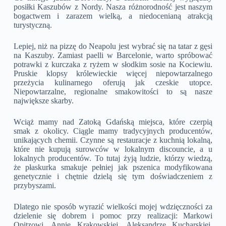
posiłki Kaszubów z Nordy. Nasza różnorodność jest naszym
bogactwem i zarazem wielką, a niedocenianą atrakcją
turystyczną.
Lepiej, niż na pizzę do Neapolu jest wybrać się na tatar z gęsi
na Kaszuby. Zamiast paelli w Barcelonie, warto spróbować
potrawki z kurczaka z ryżem w słodkim sosie na Kociewiu.
Pruskie klopsy królewieckie więcej niepowtarzalnego
przeżycia kulinarnego oferują jak czeskie utopce.
Niepowtarzalne, regionalne smakowitości to są nasze
największe skarby.
Wciąż mamy nad Zatoką Gdańską miejsca, które czerpią
smak z okolicy. Ciągle mamy tradycyjnych producentów,
unikających chemii. Czynne są restauracje z kuchnią lokalną,
które nie kupują surowców w lokalnym discouncie, a u
lokalnych producentów. To tutaj żyją ludzie, którzy wiedzą,
że płaskurka smakuje pełniej jak pszenica modyfikowana
genetycznie i chętnie dzielą się tym doświadczeniem z
przybyszami.
Dlatego nie sposób wyrazić wielkości mojej wdzięczności za
dzielenie się dobrem i pomoc przy realizacji: Markowi
Opitzowi, Annie Krakowskiej, Aleksandrze Kucharskiej,