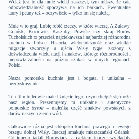
Wciąż jest to dla mnie wielki zaszczyt, tym milszy, że cała
odpowiedzialność spoczywa na ich barkach. Ewentualne
laury i peany też – oczywiście – tylko im się należą.
Mnie w to graj. Lubię robić rzeczy, w które wierzę. A Żuławy,
Gdańsk, Kociewie, Kaszuby, Powiśle czy skraj Borów
Tucholskich to przecież najciekawsza i najbardziej różnorodna
kuchnia w Polsce. Historia, wieloetniczność oraz wielkie
migracje stworzyły u ujścia Wisły tygiel złożony z
doświadczenia wielu nacji i smaków, którego różnorodności i
niepowtarzalności na próżno szukać w innych regionach
Polski.
Nasza pomorska kuchnia jest i bogata, i unikalna –
bezdyskusyjnie.
Ten film to ledwie małe liźnięcie tego, czym chełpić się może
nasz region. Prezentujemy tu unikalne i autentyczne
pomorskie
terroir
– maleńką część smaków powstałych z
darów naszych ziem i wód.
Całkowicie różna jest chłopska kuchnia prawego i lewego
brzegu dolnej Wisły. Inaczej smakuje mieszczański Gdańsk.
Co innego jadali Borowiacy, a całkiem inaczej wyglądały