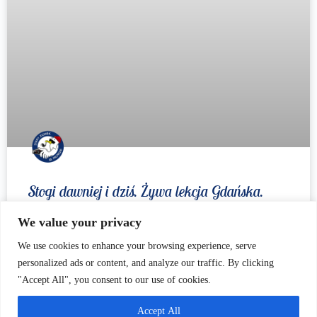
Stogi dawniej i dziś. Żywa lekcja Gdańska.
We value your privacy
Fundacja Dziedzictwo Audiowizualne Movie Pomorze
rozpoczyna realizację projektu „Żywa lekcja Gdańska. Stogi
We use cookies to enhance your browsing experience, serve
dawniej i dziś”, który dofinansowano ze środków Ministra
personalized ads or content, and analyze our traffic. By clicking
Kultury i Dziedzictwa Narodowego pochodzących z Funduszu
"Accept All", you consent to our use of cookies.
Promocji Kultury –
Accept All