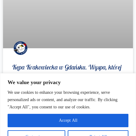
Kępa Krakowiecka w Gdańsku. Wyspa, której
nie ma.
We value your privacy
50 lat temu na Martwej Wiśle, na wysokości Krakowca i
We use cookies to enhance your browsing experience, serve
dzisiejszej Rafinerii Gdańskiej, znajdowała się niewielka wyspa.
personalized ads or content, and analyze our traffic. By clicking
Miała niespełna 14 hektarów, około 600 metrów długości i 160
"Accept All", you consent to our use of cookies.
szerokości. W najwyższym
Accept All
CZYTAJ WIĘCEJ »