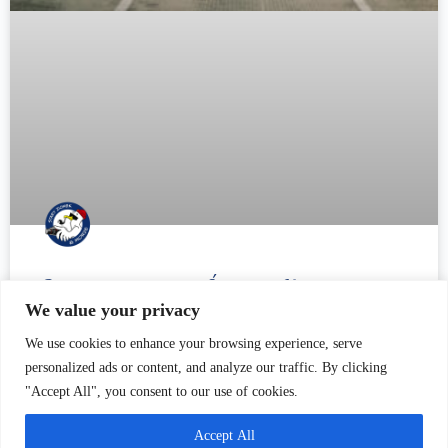
Przeprawa promowa Świbno – Mikoszewo
We value your privacy
Każdego roku, na początku długiego majowego weekendu,
We use cookies to enhance your browsing experience, serve
wznawiane są kursy promu, który porusza się na trasie Świbno –
personalized ads or content, and analyze our traffic. By clicking
Mikoszewo. Kiedyś funkcjonalne połączenie dwóch
"Accept All", you consent to our use of cookies.
miejscowości oraz istotny element lokalnej infrastruktury, a
Accept All
CZYTAJ WIĘCEJ »