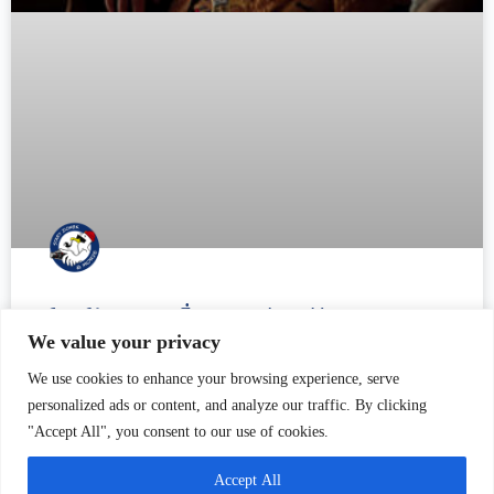
Jan Heweliusz. Życie i twórczość.
We value your privacy
Dzisiaj, choć minęły ponad cztery stulecia od czasów
We use cookies to enhance your browsing experience, serve
Heweliusza, jego dziedzictwo wciąż jest obecne w Gdańsku. Od
personalized ads or content, and analyze our traffic. By clicking
ulicy nazwanej jego imieniem, po pomniki upamiętniające jego
"Accept All", you consent to our use of cookies.
osiągnięcia, miasto wciąż hołduje jednemu
Accept All
CZYTAJ WIĘCEJ »