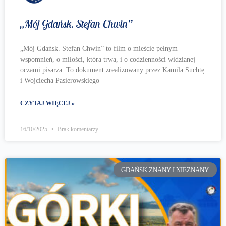
„Mój Gdańsk. Stefan Chwin”
„Mój Gdańsk. Stefan Chwin” to film o mieście pełnym
wspomnień, o miłości, która trwa, i o codzienności widzianej
oczami pisarza. To dokument zrealizowany przez Kamila Suchtę
i Wojciecha Pasierowskiego –
CZYTAJ WIĘCEJ »
16/10/2025
Brak komentarzy
GDAŃSK ZNANY I NIEZNANY