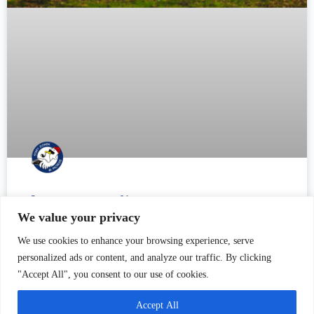
Serce z drewna. Historia zapisana w deskach.
We value your privacy
„Serce z drewna. Historia zapisana w deskach” to poruszający
We use cookies to enhance your browsing experience, serve
dokument, który zabiera widzów w podróż po historii i pasji
personalized ads or content, and analyze our traffic. By clicking
związanej z odbudową zapomnianych budynków z przełomu
"Accept All", you consent to our use of cookies.
XIX i XX wieku.
Accept All
CZYTAJ WIĘCEJ »