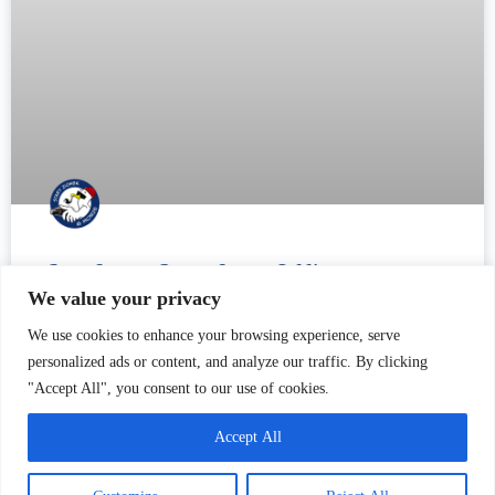
Blitz Crew z Domu Sztuki GAK
We value your privacy
Wieczór pełen energii, pasji i różnorodności artystycznej – tak
We use cookies to enhance your browsing experience, serve
można opisać wspaniały pokaz Blitz Crew z Domu Sztuki GAK.
personalized ads or content, and analyze our traffic. By clicking
Wydarzenie to odbyło się w Stacji Orunia na ul. Dworcwoej,
"Accept All", you consent to our use of cookies.
gdzie
Accept All
CZYTAJ WIĘCEJ »