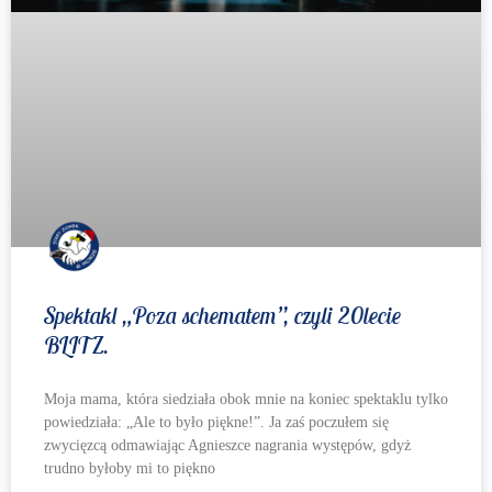
Spektakl „Poza schematem”, czyli 20lecie
BLITZ.
Moja mama, która siedziała obok mnie na koniec spektaklu tylko
powiedziała: „Ale to było piękne!”. Ja zaś poczułem się
zwycięzcą odmawiając Agnieszce nagrania występów, gdyż
trudno byłoby mi to piękno