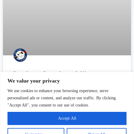
Blitz Crew z Domu Sztuki GAK
We value your privacy
Wieczór pełen energii, pasji i różnorodności artystycznej – tak
We use cookies to enhance your browsing experience, serve
można opisać wspaniały pokaz Blitz Crew z Domu Sztuki GAK.
personalized ads or content, and analyze our traffic. By clicking
Wydarzenie to odbyło się w Stacji Orunia na ul. Dworcwoej,
"Accept All", you consent to our use of cookies.
gdzie
Accept All
CZYTAJ WIĘCEJ »