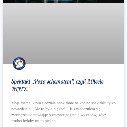
Spektakl „Poza schematem”, czyli 20lecie
BLITZ.
Moja mama, która siedziała obok mnie na koniec spektaklu tylko
powiedziała: „Ale to było piękne!”. Ja zaś poczułem się
zwycięzcą odmawiając Agnieszce nagrania występów, gdyż
trudno byłoby mi to piękno