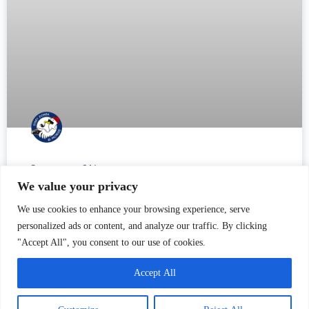
Chata na Wyspie
We value your privacy
„Chata na Wyspie” (ul. Nadwiślańska, Górki Wschodnie,
We use cookies to enhance your browsing experience, serve
Gdańsk) to budynek drewniany konstrukcji zrębowej
personalized ads or content, and analyze our traffic. By clicking
posadowiony na podmurówce z cegły, służący pierwotnie jako
"Accept All", you consent to our use of cookies.
chata rybacka na co wskazuje tzw. czarna kuchnia czyli
Accept All
CZYTAJ WIĘCEJ »