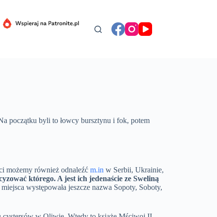
Na początku byli to łowcy bursztynu i fok, potem
ści możemy również odnaleźć
m.in
w Serbii, Ukrainie,
zować którego. A jest ich jedenaście ze Sweliną
 miejsca występowała jeszcze nazwa Sopoty, Soboty,
 cystersów w Oliwie. Wtedy to książę Mściwoj II