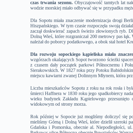
czas trwania sezonu.
Obyczajowość tamtych lat nak
wodzie morskiej miało odbywać się w przypadku mężczy
Dla Sopotu miała znaczenie modernizacja drogi Ber
Hiszpańskiego. W tym czasie rozpoczęła swoją działal
zaczął doskwierać zapach świeżo złowionych ryb. Dla
Dolną Wieś, które rozgraniczał 200 metrowy pas łąk.
należał do poborcy podatkowego, a obok stał hotel K
Dla rozwoju sopockiego kąpieliska miała znac
wzgórzach okalających Sopot tworzono ścieżki space
z czasem dały początek parkowi Północnemu i Poł
Sierakowskich. W 1827 roku przy Potoku Babidolskim 
miejscu kawiarni zwanej Dolinnym Młynem, która prz
Liczba mieszkańców Sopotu z roku na rok rosła i by
śmierci Haffnera w 1830 roku jego spadkobiercy nad
wieku budynek Zakładu Kąpielowego przesunięto 
widokowym od strony morza.
Rok później w Sopocie już mogliśmy doliczyć się 
mieliśmy Górną i Dolną Wieś, które dzielił szeroki p
Gdańska i Pomorska, obecnie al. Niepodległości, u
Parkową; ulicę Północną obecnie Powstańców Warszawy