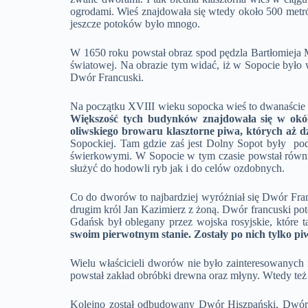
ogrodami. Wieś znajdowała się wtedy około 500 metró
jeszcze potoków było mnogo.
W 1650 roku powstał obraz spod pędzla Bartłomieja M
światowej. Na obrazie tym widać, iż w Sopocie było w
Dwór Francuski.
Na początku XVIII wieku sopocka wieś to dwanaście d
Większość tych budynków znajdowała się w okół
oliwskiego browaru klasztorne piwa, których aż d
Sopockiej. Tam gdzie zaś jest Dolny Sopot były pod
świerkowymi. W Sopocie w tym czasie powstał równie
służyć do hodowli ryb jak i do celów ozdobnych.
Co do dworów to najbardziej wyróżniał się Dwór Fra
drugim król Jan Kazimierz z żoną. Dwór francuski p
Gdańsk był oblegany przez wojska rosyjskie, które ta
swoim pierwotnym stanie. Zostały po nich tylko pi
Wielu właścicieli dworów nie było zainteresowanych
powstał zakład obróbki drewna oraz młyny. Wtedy te
Kolejno został odbudowany Dwór Hiszpański, Dwór 