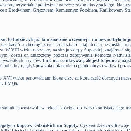
 straty terytorialne poniesione na rzecz zakonu krzyżackiego. Na przes
o miejsce z Brodwinem, Gręzowem, Kamiennym Potokiem, Karlikowem, S
ku, to ludzie żyli już tam znacznie wcześniej i na pewno było to 
as badań archeologicznych znaleziono tutaj denary rzymskie, mon
za. W VIII wieku naszej ery na skraju skarpy Sopockiej, znajdował si
wym. Został on zniszczony podczas zdobywania Pomorza Nadwiślańsk
 i wszystkich turystów.
I nie ma co ukrywać, ale jest to jedno z najs
mś unikalnym, gdyż powstała dokładnie na planie obrysu wałów i pozost
 Do XVI wieku panowała tam błoga cisza za którą część obecnych mies
ul. 1 Maja.
topniu pozostawał w rękach kościoła do czasu konfiskaty jego mająt
bogatych kupców Gdańskich na Sopoty.
Cystersi dzierżawili swoj
kilkudziesięciu lat stała się oazą spokoju dla bogatych patrycjuszy.