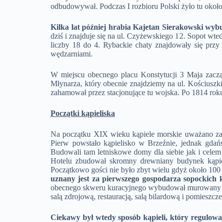
odbudowywał. Podczas I rozbioru Polski żyło tu około
Kilka lat później hrabia Kajetan Sierakowski wy
dziś i znajduje się na ul. Czyżewskiego 12. Sopot wte
liczby 18 do 4. Rybackie chaty znajdowały się przy
wędzarniami.
W miejscu obecnego placu Konstytucji 3 Maja zacz
Młynarza, który obecnie znajdziemy na ul. Kościusz
zahamował przez stacjonujące tu wojska. Po 1814 roku 
Początki kąpieliska
Na początku XIX wieku kąpiele morskie uważano za n
Pierw powstało kąpielisko w Brzeźnie, jednak gdań
Budowali tam letniskowe domy dla siebie jak i cel
Hotelu zbudował skromny drewniany budynek kąpi
Początkowo gości nie było zbyt wielu gdyż około 100
uznany jest za pierwszego gospodarza sopockich 
obecnego skweru kuracyjnego wybudował murowany b
salą zdrojową, restauracją, salą bilardową i pomieszcz
Ciekawy był wtedy sposób kąpieli, który regulowa