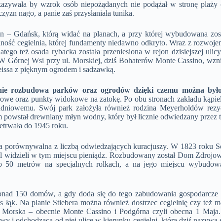
azywała by wzrok osób niepożądanych nie podążał w stronę plaży c
zn nago, a panie zaś przysłaniała tunika.
lin – Gdańsk, którą widać na planach, a przy której wybudowana 
ność cegielnia, której fundamenty niedawno odkryto. Wraz z rozwojem k
tego też osada rybacka została przeniesiona w rejon dzisiejszej ulic
 W Górnej Wsi przy ul. Morskiej, dziś Bohaterów Monte Cassino, wzni
reissa z pięknym ogrodem i sadzawką.
zenie rozbudowa parków oraz ogrodów dzięki czemu można był
rowe oraz punkty widokowe na zatokę. Po obu stronach zakładu kąpiel
udniowemu. Swój park założyła również rodzina Meyerholdów re
powstał drewniany młyn wodny, który był licznie odwiedzany przez tur
etrwała do 1945 roku.
ła porównywalna z liczbą odwiedzających kuracjuszy. W 1823 roku Sop
al widzieli w tym miejscu pieniądz. Rozbudowany został Dom Zdroj
o 50 metrów na specjalnych rolkach, a na jego miejscu wybudow
ponad 150 domów, a gdy doda się do tego zabudowania gospodarcze
as łąk. Na planie Stiebera można również dostrzec cegielnię czy też
l. Morska – obecnie Monte Cassino i Podgórna czyli obecna 1 Maja
 i odchodzącą od niej ulice w kierunku cegielni, która dziś nazywa 