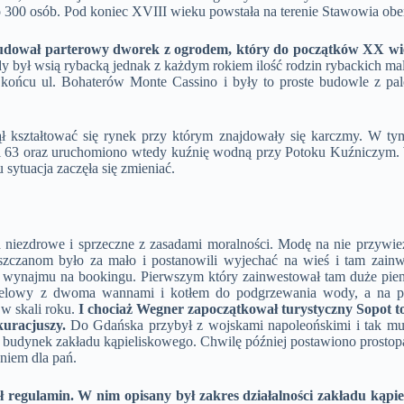
 300 osób. Pod koniec XVIII wieku powstała na terenie Stawowia ober
budował parterowy dworek z ogrodem, który do początków XX wiek
dy był wsią rybacką jednak z każdym rokiem ilość rodzin rybackich ma
 końcu ul. Bohaterów Monte Cassino i były to proste budowle z pal
ął kształtować się rynek przy którym znajdowały się karczmy. W t
ki 63 oraz uruchomiono wtedy kuźnię wodną przy Potoku Kuźniczym.
sytuacja zaczęła się zmieniać.
iezdrowe i sprzeczne z zasadami moralności. Modę na nie przywieź
szczanom było za mało i postanowili wyjechać na wieś i tam zainwe
em wynajmu na bookingu. Pierwszym który zainwestował tam duże pie
elowy z dwoma wannami i kotłem do podgrzewania wody, a na pla
 w skali roku.
I chociaż Wegner zapoczątkował turystyczny Sopot to
kuracjuszy.
Do Gdańska przybył z wojskami napoleońskimi i tak mu s
udynek zakładu kąpieliskowego. Chwilę później postawiono prostop
eniem dla pań.
ł regulamin. W nim opisany był zakres działalności zakładu kąpi