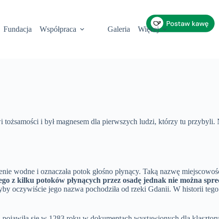
Fundacja
Współpraca
Galeria
Więcej
 tożsamości i był magnesem dla pierwszych ludzi, którzy tu przybyli. 
enie wodne i oznaczała potok głośno płynący. Taką nazwę miejscowo
go z kilku potoków płynących przez osadę jednak nie można sprecy
 oczywiście jego nazwa pochodziła od rzeki Gdanii. W historii tego
, pojawiła się w 1283 roku w dokumentach wystawionych dla klasztoru