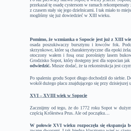
przekazał tę osadę cystersom w ramach rekompensaty za
z czasem stały się jego dzielnicami. I tak miało t
mogliśmy się już dowiedzieć w XIII wieku.
Pomimo, że wzmianka o Sopocie jest już z XIII wie
osada poszukiwaczy bursztynu i łowców fok. Podcz
skrzynkowe, które są charakterystyczne dla epoki żela
otoczony wałem i fosą oraz porośnięty lasem buko
Grodzisko Sopot, który dostępny jest dla sopocian jak
odwiedzić.
Musze dodać, że ta rekonstrukcja jest czy
Po spaleniu grodu Sopot długo dochodził do siebie.
wokół dużego placu znajdującego się przy dzisiejszej 
XVI – XVIII wiek w Sopocie
Zacznijmy od tego, że do 1772 roku Sopot w dużym s
częścią Królestwa Prus. Ale od początku…
W połowie XVI wieku rozpoczęła się ekspansja 
zwane dworami. I tak biedna klasztorna wieś w ciągu 