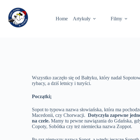
Home
Artykuły
Filmy
Wszystko zaczęło się od Bałtyku, który nadał Sopotowi
rybacy, a dziś letnicy i turyści.
Początki
:
Sopot to typowa nazwa słowiańska, która ma pochodz
Macedonii, czy Chorwacji.
Dotyczyła zapewne jedne
na czele.
Mamy tu pewne nawiązania do Gdańska, gdyby
Copoty, Sobótka czy też niemiecka nazwa Zoppot.
Po raz pierwszy nazwa Sopot, a wtedy jeszcze Sopoth