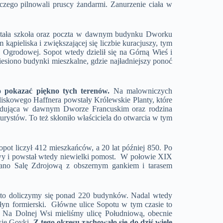
zego pilnowali pruscy żandarmi. Zanurzenie ciała w
została szkoła oraz poczta w dawnym budynku Dworku
ąpieliska i zwiększającej się liczbie kuracjuszy, tym
y Ogrodowej. Sopot wtedy dzielił się na Górną Wieś i
esiono budynki mieszkalne, gdzie najładniejszy ponoć
o pokazać piękno tych terenów.
Na malowniczych
iskowego Haffnera powstały Królewskie Planty, które
zydująca w dawnym Dworze Francuskim oraz rodzina
ystów. To też skłoniło właściciela do otwarcia w tym
ot liczył 412 mieszkańców, a 20 lat później 850. Po
owy i powstał wtedy niewielki pomost. W połowie XIX
ano Salę Zdrojową z obszernym gankiem i tarasem
 to doliczymy się ponad 220 budynków. Nadal wtedy
 młyn formierski. Główne ulice Sopotu w tym czasie to
. Na Dolnej Wsi mieliśmy ulicę Południową, obecnie
się Goyki.
Z tego okresu zachowało się do dziś wiele