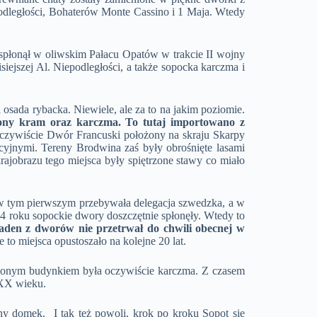
podległości, Bohaterów Monte Cassino i 1 Maja. Wtedy
 spłonął w oliwskim Pałacu Opatów w trakcie II wojny
iejszej Al. Niepodległości, a także sopocka karczma i
sada rybacka. Niewiele, ale za to na jakim poziomie.
zony kram oraz karczma. To tutaj importowano z
czywiście Dwór Francuski położony na skraju Skarpy
cyjnymi. Tereny Brodwina zaś były obrośnięte lasami
jobrazu tego miejsca były spiętrzone stawy co miało
 w tym pierwszym przebywała delegacja szwedzka, a w
34 roku sopockie dwory doszczętnie spłonęły. Wtedy to
żaden z dworów nie przetrwał do chwili obecnej w
to miejsca opustoszało na kolejne 20 lat.
owionym budynkiem była oczywiście karczma. Z czasem
 XX wieku.
 domek. I tak też powoli, krok po kroku Sopot się