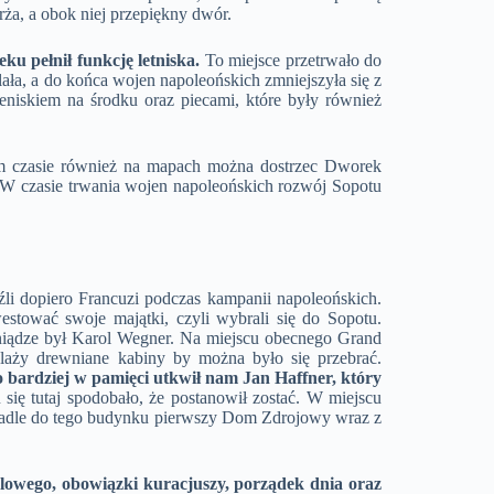
ża, a obok niej przepiękny dwór.
u pełnił funkcję letniska.
To miejsce przetrwało do
lała, a do końca wojen napoleońskich zmniejszyła się z
eniskiem na środku oraz piecami, które były również
ym czasie również na mapach można dostrzec Dworek
 W czasie trwania wojen napoleońskich rozwój Sopotu
li dopiero Francuzi podczas kampanii napoleońskich.
stować swoje majątki, czyli wybrali się do Sopotu.
niądze był Karol Wegner. Na miejscu obecnego Grand
ży drewniane kabiny by można było się przebrać.
 bardziej w pamięci utkwił nam Jan Haffner, który
ię tutaj spodobało, że postanowił zostać. W miejscu
adle do tego budynku pierwszy Dom Zdrojowy wraz z
elowego, obowiązki kuracjuszy, porządek dnia oraz