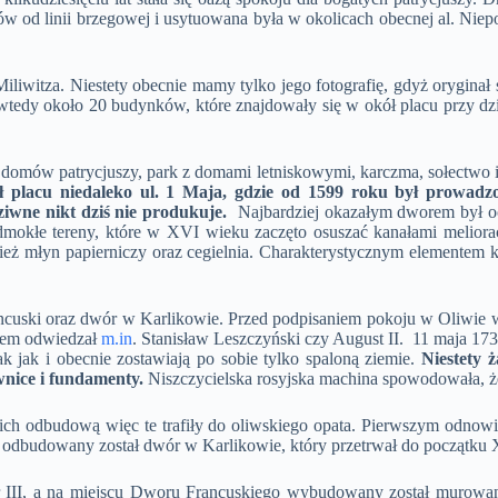
w od linii brzegowej i usytuowana była w okolicach obecnej al. Nie
iliwitza. Niestety obecnie mamy tylko jego fotografię, gdyż oryginał
tedy około 20 budynków, które znajdowały się w okół placu przy dzis
omów patrycjuszy, park z domami letniskowymi, karczma, sołectwo i o
 placu niedaleko ul. 1 Maja, gdzie od 1599 roku był prowad
ziwne nikt dziś nie produkuje.
Najbardziej okazałym dworem był o
mokłe tereny, które w XVI wieku zaczęto osuszać kanałami meliora
ż młyn papierniczy oraz cegielnia. Charakterystycznym elementem kra
ncuski oraz dwór w Karlikowie. Przed podpisaniem pokoju w Oliwie
otem odwiedzał
m.in
. Stanisław Leszczyński czy August II. 11 maja 17
k jak i obecnie zostawiają po sobie tylko spaloną ziemie.
Niestety 
wnice i fundamenty.
Niszczycielska rosyjska machina spowodowała, że 
 ich odbudową więc te trafiły do oliwskiego opata. Pierwszym odn
ż odbudowany został dwór w Karlikowie, który przetrwał do początku
III, a na miejscu Dworu Francuskiego wybudowany został murowany