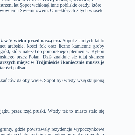
trzeni lat Sopot wchłonął inne pobliskie osady, które
tawowiem i Świemirowem. O niektórych z tych wiosek
już w V wieku przed naszą erą.
Sopot z tamtych lat to
et arabskie, kości fok oraz liczne kamienne groby
ę gród, który należał do pomorskiego plemienia. Był on
iego przez Polan. Dziś znajduje się tutaj skansen
tarszych miejsc w Trójmieście i koniecznie musisz je
ałości palisad.
zkańców dałoby wiele. Sopot był wtedy wsią skupioną
ku przez rząd pruski. Wtedy też to miasto stało się
e grunty, gdzie powstawały rezydencje wypoczynkowe
 Drewniane chaty zostały zamienione w piękne dworki z